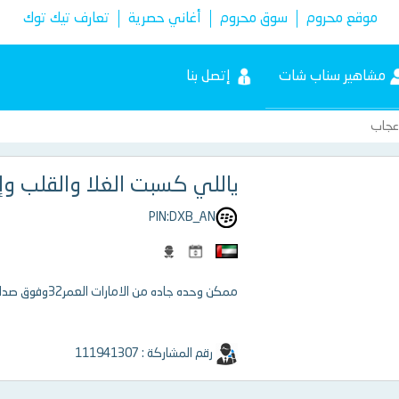
موقع محروم
سوق محروم
أغاني حصرية
تعارف تيك توك
مشاهير سناب شات
إتصل بنا
إعجاب
ياللي كسبت الغلا والقلب و
PIN:DXB_AN
ممكن وحده جاده من الامارات العمر32وفوق صداقه وهتمام وتواصل وحب ماتسلا اضيف اسناب؟
رقم المشاركة : 111941307