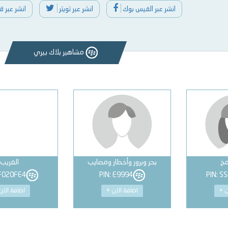
انشر عبر الفيس بوك
انشر عبر تويتر
انشر عبر 
مشاهير بلاك بيري
مخ
بحر وبرور وأخطار ومصايب
الغريب
EF020FE4
PIN: E9994
PIN: S
ن +
اضافة الان +
اضافة الان