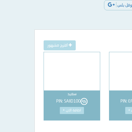
قوقل بلس
اقترح مشهور
سعيد
PIN: SAIID100
PIN: 
 +
اضافة الان +