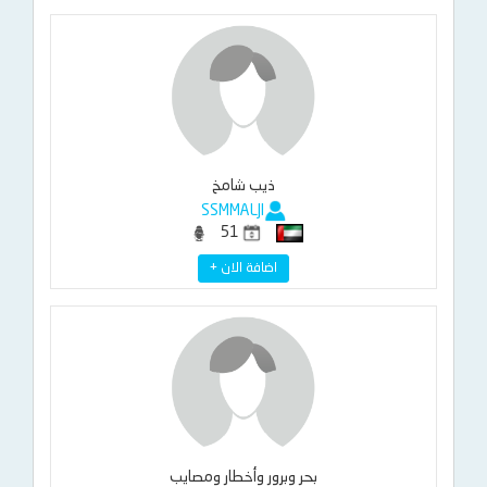
ذيب شامخ
SSMMALJI
51
اضافة الان +
بحر وبرور وأخطار ومصايب