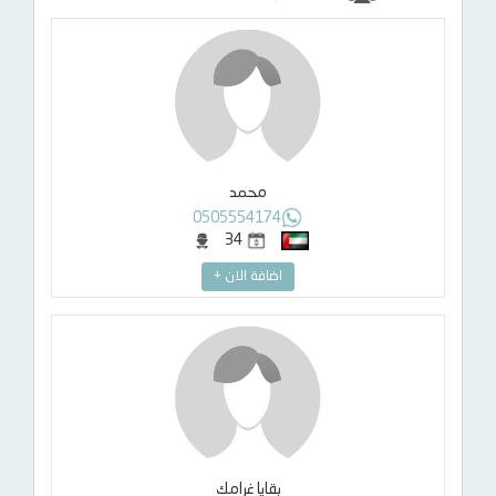
محمد
0505554174
34
اضافة الان +
بقايا غرامك