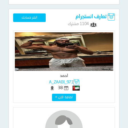
تعارف انستجرام
انشر حسابك
1104 مشترك
احمد
A_ZAABI_971
38
اضافة الان +