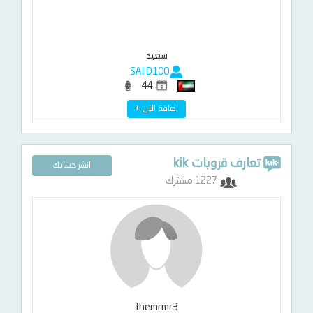
سعيد
SAIID100
44
اضافة الان +
تعارف قروبات kik
انشر حسابك
1227 مشترك
themrmr3