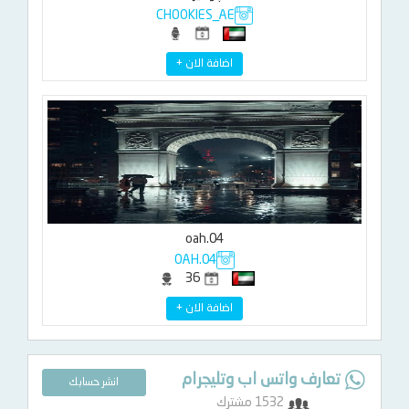
CHOOKIES_AE
اضافة الان +
oah.04
OAH.04
36
اضافة الان +
تعارف واتس اب وتليجرام
انشر حسابك
1532 مشترك