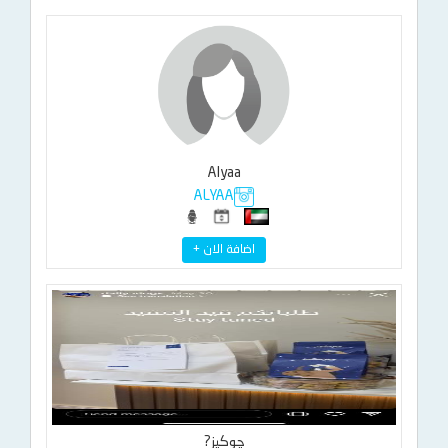
Alyaa
ALYAA
اضافة الان +
چوكيز?