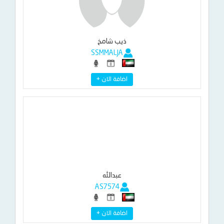
ذيب شامخ
SSMMALJA
اضافة الان +
عبدالله
AS7574
اضافة الان +