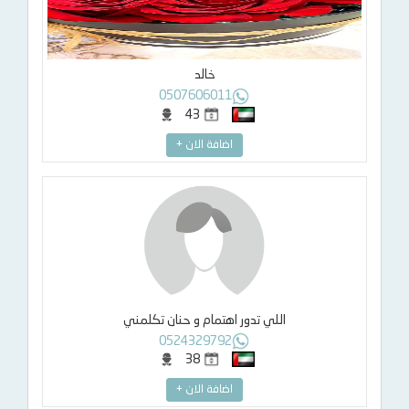
خالد
0507606011
43
اضافة الان +
اللي تدور اهتمام و حنان تكلمني
0524329792
38
اضافة الان +