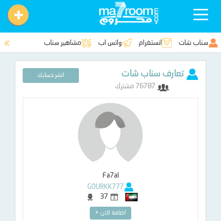
Toggle
navigation
سناب شات
انستغرام
واتس اب
مشاهير سناب
تعارف سناب شات
انشر حسابك
76787 مشترك
Fa7al
GOURKK777
37
اضافة الان +