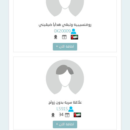
رومنسيييه وتبغي هدايا ضيفيني
OK20009
اضافة الان +
علاقة سريه بدون زواج
LS91S
34
اضافة الان +