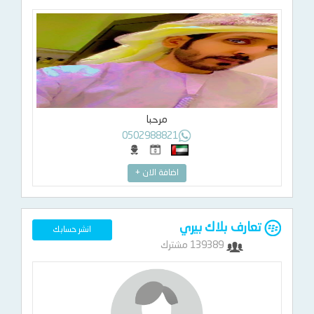
مرحبا
0502988821
اضافة الان +
تعارف بلاك بيري
انشر حسابك
139389 مشترك