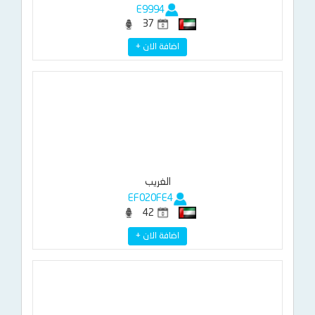
E9994
37
اضافة الان +
الغريب
EF020FE4
42
اضافة الان +