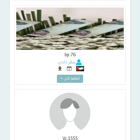
bjr.76
شقر دادي
اضافة الان +
Vr.1555