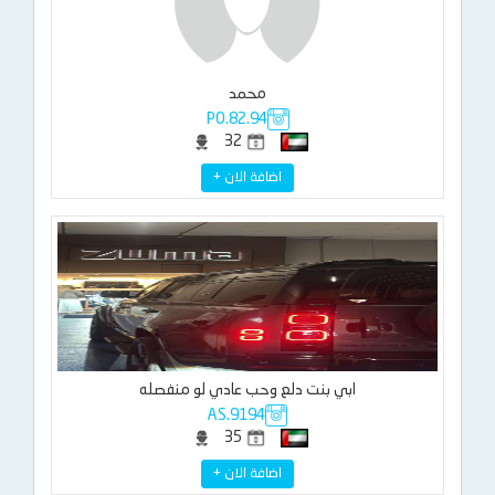
محمد
PO.82.94
32
اضافة الان +
ابي بنت دلع وحب عادي لو منفصله
AS.9194
35
اضافة الان +