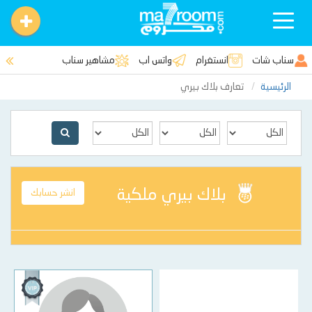
Toggle
navigation
سناب شات
انستغرام
واتس اب
مشاهير سناب
الرئيسية
تعارف بلاك بيري
بلاك بيري ملكية
انشر حسابك