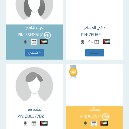
دافي المشاعر
ذيب شامخ
PIN: SSMMALJA
PIN: Z6UAE
41
+ ضيفني
+ ضيفني
عبدالله
الجاده بس
PIN: 2B0277B2
PIN: AS7574