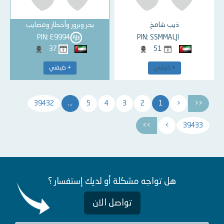
ذيب شامخ
بحر وبرور وأخطار ومصايب
PIN: E9994
PIN: SSMMALJI
37
51
+ ضيفني
+ ضيفني
39432
...
5
4
3
2
1
<
<<
>>
>
39433
هل تواجه مشكلة أو لديك إستفسار ؟
تواصل الان