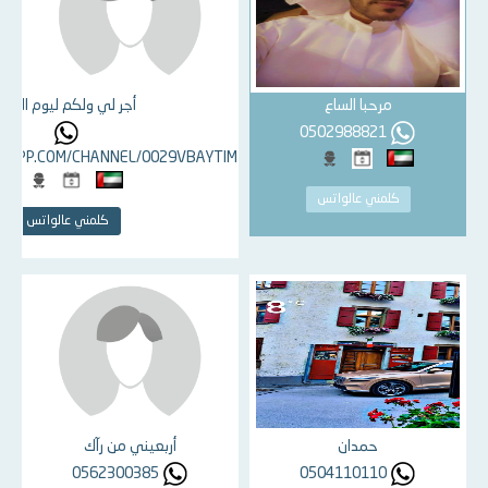
مرحبا الساع
أجر لي ولكم ليوم الدين
0502988821
SAPP.COM/CHANNEL/0029VBAYTIM
كلمني عالواتس
كلمني عالواتس
حمدان
أربعيني من رآك
0562300385
0504110110