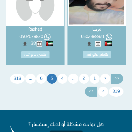
مرحبا
Rashed
0502078820
0502988821
38
كلمني عالواتس
كلمني عالواتس
318
...
6
5
4
...
2
1
<
<<
>>
>
319
هل تواجه مشكلة أو لديك إستفسار ؟