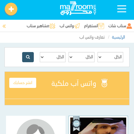
Toggle
navigation
سناب شات
انستغرام
واتس اب
مشاهير سناب
الرئيسية
تعارف واتس اب
واتس آب ملكية
انشر حسابك