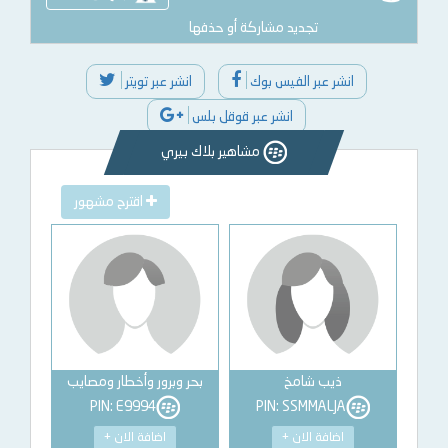
تجديد مشاركة أو حذفها
انشر عبر الفيس بوك
انشر عبر تويتر
انشر عبر قوقل بلس
مشاهير بلاك بيري
اقترح مشهور
ذيب شامخ
بحر وبرور وأخطار ومصايب
PIN: E9994
PIN: SSMMALJA
اضافة الان +
اضافة الان +