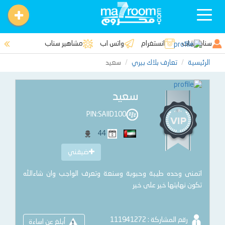
Toggle
navigation
سناب شات
انستغرام
واتس اب
مشاهير سناب
الرئيسية
تعارف بلاك بيري
سعيد
سعيد
PIN:SAIID100
44
ضيفني
اتمنى وحده طيبة وحبوبة وسنعة وتعرف الواجب وان شاءالله
تكون نهايتها خير على خير
رقم المشاركة : 111941272
أبلغ عن اساءة