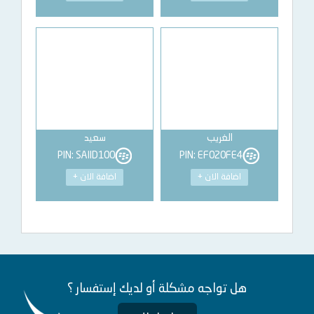
الغريب
سعيد
PIN: SAIID100
PIN: EF020FE4
اضافة الان +
اضافة الان +
هل تواجه مشكلة أو لديك إستفسار ؟