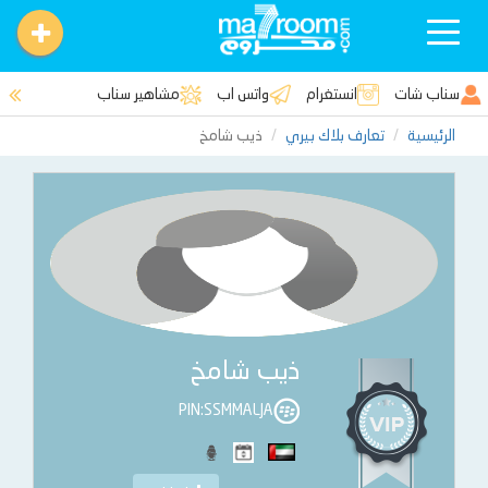
Toggle
navigation
سناب شات
انستغرام
واتس اب
مشاهير سناب
الرئيسية
تعارف بلاك بيري
ذيب شامخ
ذيب شامخ
PIN:SSMMALJA