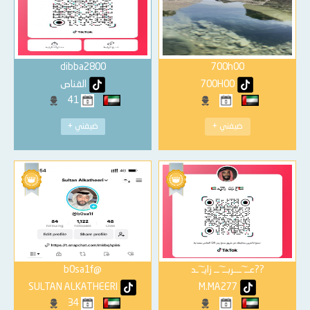
dibba2800
700h00
700H00
القناص
41
ضيفني +
ضيفني +
‏??عــ ͠ـــربــ ͠ــ زايـ ͠ـد
@b0sa1f
SULTAN ALKATHEERI
M.MA277
34