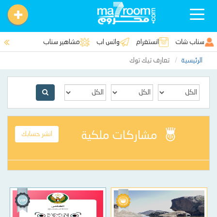
Toggle
navigation
سناب شات
انستغرام
واتس اب
مشاهير سناب
الرئيسية
تعارف تيك توك
مشاركات ملكية
انشر حسابك