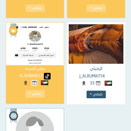
ضيفني +
ضيفني +
الرميثي
سفير المحبه
ALAHBABI13
J_ALRUMAITHI
33
ضيفني +
ضيفني +