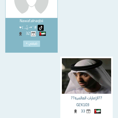
Nawaf.alnaqbii
# ' •◦ نٌ.. ☇♥
32
ضيفني +
??الإمارات العالمية??
02X103
33