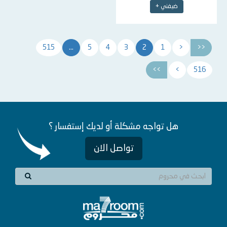
ضيفني +
515
...
5
4
3
2
1
<
<<
>>
>
516
هل تواجه مشكلة أو لديك إستفسار ؟
تواصل الان