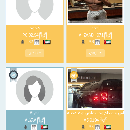
احمد
محمد
PO.82.94
A_ZAABI_971
32
38
+ تابعني
+ تابعني
ابي بنت دلع وحب عادي لو منفصله
Alyaa
ALYAA
AS.9194
35