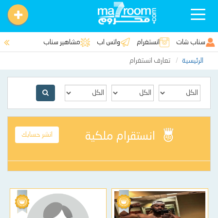
Toggle
navigation
سناب شات
انستغرام
واتس اب
مشاهير سناب
الرئيسية
تعارف انستغرام
انستقرام ملكية
انشر حسابك