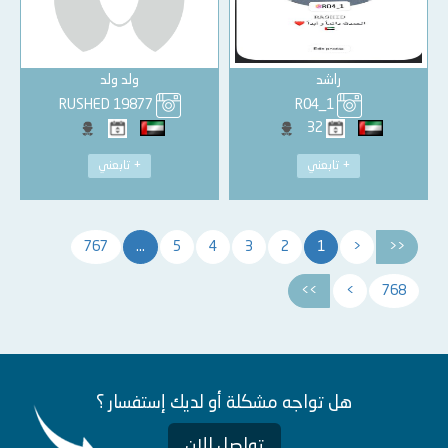
راشد
ولد ولد
RUSHED 19877
R04_1
32
+ تابعني
+ تابعني
767
...
5
4
3
2
1
<
<<
>>
>
768
هل تواجه مشكلة أو لديك إستفسار ؟
تواصل الان