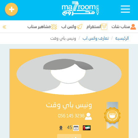
Toggle
navigation
سناب شات
انستغرام
واتس اب
مشاهير سناب
الرئيسية
تعارف واتس اب
ونيس باي وقت
ونيس باي وقت
‭056 145 3236‬
45