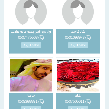
بقايا غرامك
اول مره انشر وحده جاده صادقه
0507476608
0501098978
اضافة الان +
اضافة الان +
خالد
مرحبا
0502988821
0507606011