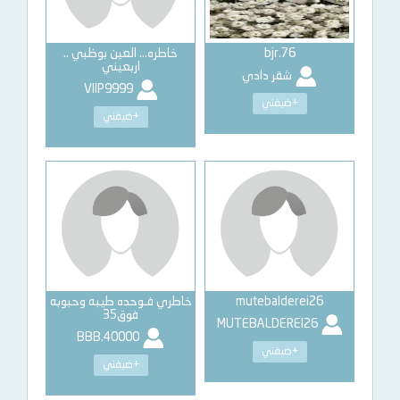
bjr.76
خاطره… العين بوظبي ..
اربعيني
شقر دادي
VIIP9999
+ضيفني
+ضيفني
mutebalderei26
خاطري فـوحده طيبه وحبوبه
فوق35
MUTEBALDEREI26
BBB.40000
+ضيفني
+ضيفني