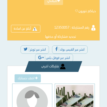
ضيفني
حياكم تنورون🤍
رقم المشاركة : 12350057
أبلغ عن اساءة
تجديد مشاركة أو حذفها
انشر عبر الفيس بوك
انشر عبر تويتر
انشر عبر قوقل بلس
شاركات اخرى
اضف حسابك