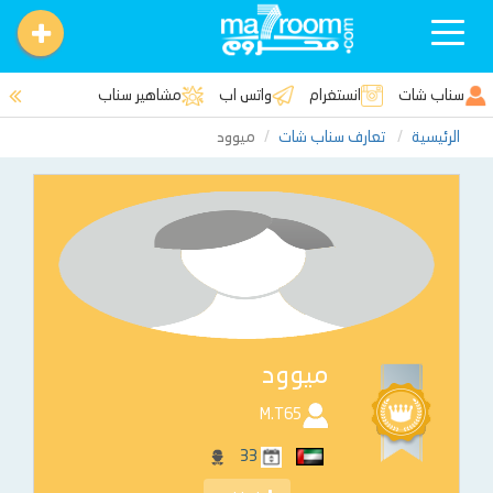
Toggle
navigation
سناب شات
انستغرام
واتس اب
مشاهير سناب
الرئيسية
تعارف سناب شات
ميوود
ميوود
M.T65
33